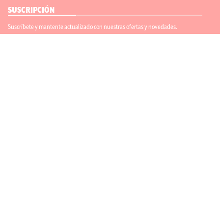
SUSCRIPCIÓN
Suscríbete y mantente actualizado con nuestras ofertas y novedades.
Suscríbete
ENLACES ÚTILES
Contáctanos
Regístrate
SÍGUENOS
ACEPTAMOS