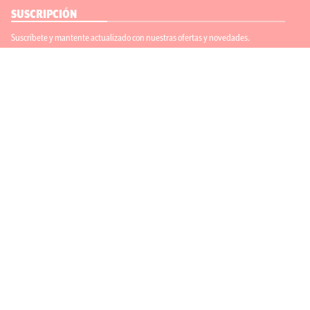
SUSCRIPCIÓN
Suscríbete y mantente actualizado con nuestras ofertas y novedades.
Suscríbete
ENLACES ÚTILES
Contáctanos
Regístrate
SÍGUENOS
ACEPTAMOS