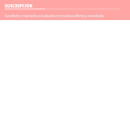
SUSCRIPCIÓN
Suscríbete y mantente actualizado con nuestras ofertas y novedades.
Suscríbete
ENLACES ÚTILES
Contáctanos
Regístrate
SÍGUENOS
ACEPTAMOS