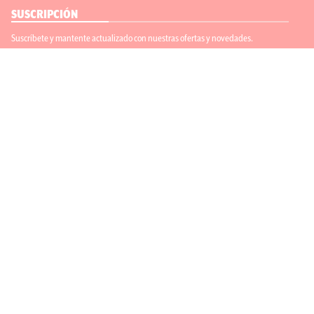
SUSCRIPCIÓN
Suscríbete y mantente actualizado con nuestras ofertas y novedades.
Suscríbete
ENLACES ÚTILES
Contáctanos
Regístrate
SÍGUENOS
ACEPTAMOS