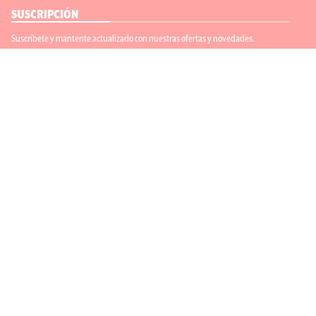
SUSCRIPCIÓN
Suscríbete y mantente actualizado con nuestras ofertas y novedades.
Suscríbete
ENLACES ÚTILES
Contáctanos
Regístrate
SÍGUENOS
ACEPTAMOS