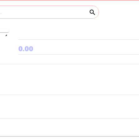
search
keyboard_arrow_right
0.00