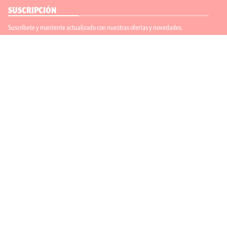
SUSCRIPCIÓN
Suscríbete y mantente actualizado con nuestras ofertas y novedades.
Suscríbete
ENLACES ÚTILES
Contáctanos
Regístrate
SÍGUENOS
ACEPTAMOS