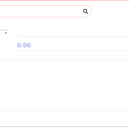
search
keyboard_arrow_right
0.00