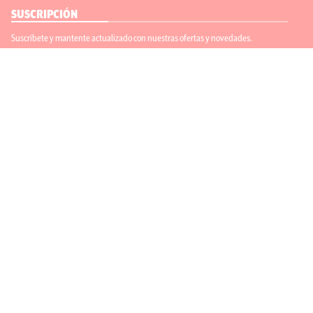
SUSCRIPCIÓN
Suscríbete y mantente actualizado con nuestras ofertas y novedades.
Suscríbete
ENLACES ÚTILES
Contáctanos
Regístrate
SÍGUENOS
ACEPTAMOS