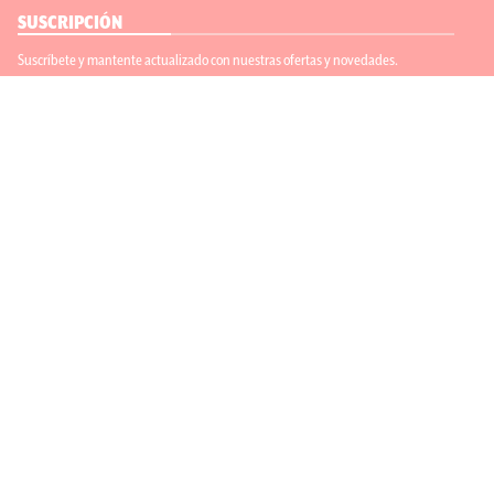
SUSCRIPCIÓN
Suscríbete y mantente actualizado con nuestras ofertas y novedades.
Suscríbete
ENLACES ÚTILES
Contáctanos
Regístrate
SÍGUENOS
ACEPTAMOS