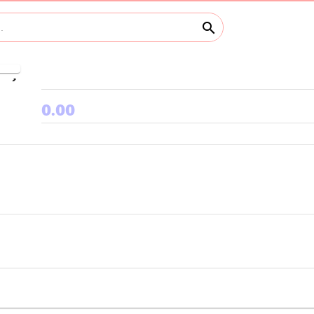
search
keyboard_arrow_right
0.00