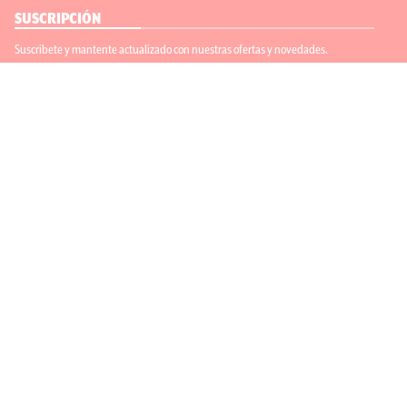
SUSCRIPCIÓN
Suscríbete y mantente actualizado con nuestras ofertas y novedades.
Suscríbete
ENLACES ÚTILES
Contáctanos
Regístrate
SÍGUENOS
ACEPTAMOS