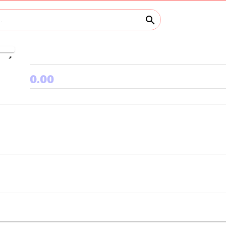
search
keyboard_arrow_right
0.00