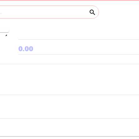
search
keyboard_arrow_right
0.00