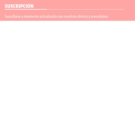
SUSCRIPCIÓN
Suscríbete y mantente actualizado con nuestras ofertas y novedades.
Suscríbete
ENLACES ÚTILES
Contáctanos
Regístrate
SÍGUENOS
ACEPTAMOS