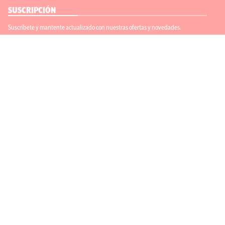
SUSCRIPCIÓN
Suscríbete y mantente actualizado con nuestras ofertas y novedades.
Suscríbete
ENLACES ÚTILES
Contáctanos
Regístrate
SÍGUENOS
ACEPTAMOS