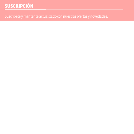
SUSCRIPCIÓN
Suscríbete y mantente actualizado con nuestras ofertas y novedades.
Suscríbete
ENLACES ÚTILES
Contáctanos
Regístrate
SÍGUENOS
ACEPTAMOS