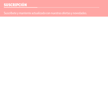
SUSCRIPCIÓN
Suscríbete y mantente actualizado con nuestras ofertas y novedades.
Suscríbete
ENLACES ÚTILES
Contáctanos
Regístrate
SÍGUENOS
ACEPTAMOS