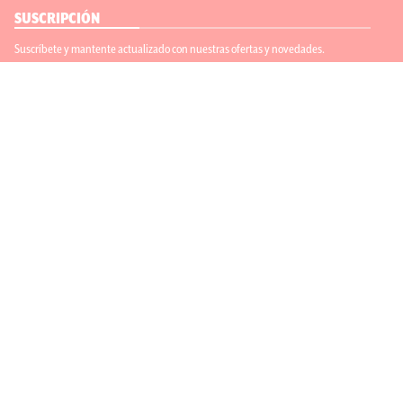
SUSCRIPCIÓN
Suscríbete y mantente actualizado con nuestras ofertas y novedades.
Suscríbete
ENLACES ÚTILES
Contáctanos
Regístrate
SÍGUENOS
ACEPTAMOS