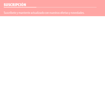
SUSCRIPCIÓN
Suscríbete y mantente actualizado con nuestras ofertas y novedades.
Suscríbete
ENLACES ÚTILES
Contáctanos
Regístrate
SÍGUENOS
ACEPTAMOS