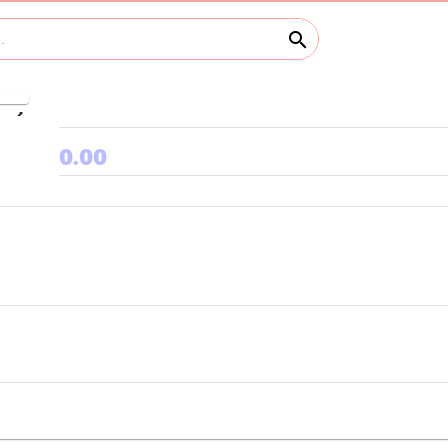
search
keyboard_arrow_right
0.00