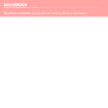
SUSCRIPCIÓN
Suscríbete y mantente actualizado con nuestras ofertas y novedades.
Suscríbete
ENLACES ÚTILES
Contáctanos
Regístrate
SÍGUENOS
ACEPTAMOS