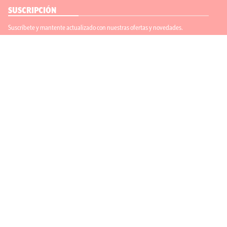
SUSCRIPCIÓN
Suscríbete y mantente actualizado con nuestras ofertas y novedades.
Suscríbete
ENLACES ÚTILES
Contáctanos
Regístrate
SÍGUENOS
ACEPTAMOS