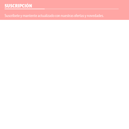
SUSCRIPCIÓN
Suscríbete y mantente actualizado con nuestras ofertas y novedades.
Suscríbete
ENLACES ÚTILES
Contáctanos
Regístrate
SÍGUENOS
ACEPTAMOS