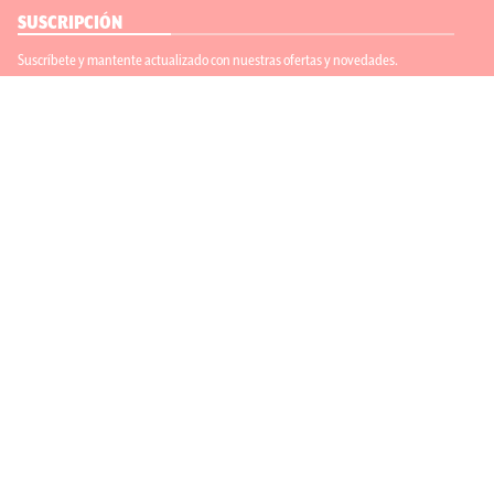
SUSCRIPCIÓN
Suscríbete y mantente actualizado con nuestras ofertas y novedades.
Suscríbete
ENLACES ÚTILES
Contáctanos
Regístrate
SÍGUENOS
ACEPTAMOS