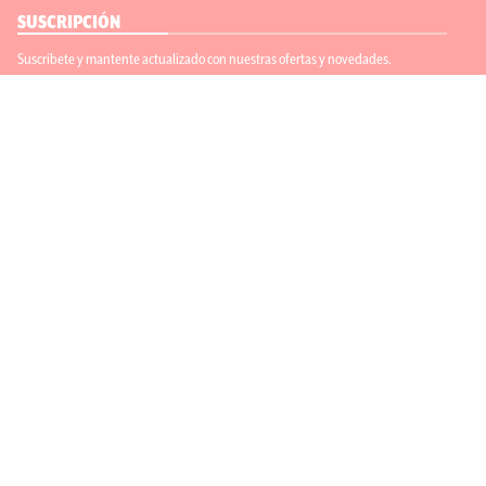
SUSCRIPCIÓN
Suscríbete y mantente actualizado con nuestras ofertas y novedades.
Suscríbete
ENLACES ÚTILES
Contáctanos
Regístrate
SÍGUENOS
ACEPTAMOS