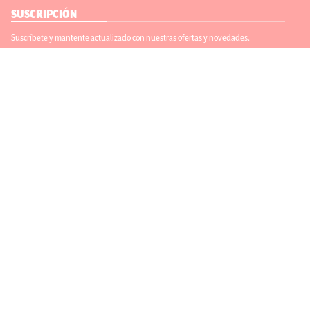
SUSCRIPCIÓN
Suscríbete y mantente actualizado con nuestras ofertas y novedades.
Suscríbete
ENLACES ÚTILES
Contáctanos
Regístrate
SÍGUENOS
ACEPTAMOS