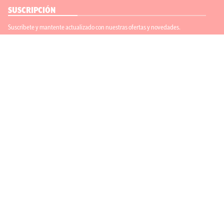
SUSCRIPCIÓN
Suscríbete y mantente actualizado con nuestras ofertas y novedades.
Suscríbete
ENLACES ÚTILES
Contáctanos
Regístrate
SÍGUENOS
ACEPTAMOS