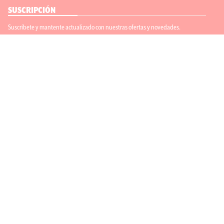
SUSCRIPCIÓN
Suscríbete y mantente actualizado con nuestras ofertas y novedades.
Suscríbete
ENLACES ÚTILES
Contáctanos
Regístrate
SÍGUENOS
ACEPTAMOS