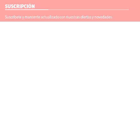
SUSCRIPCIÓN
Suscríbete y mantente actualizado con nuestras ofertas y novedades.
Suscríbete
ENLACES ÚTILES
Contáctanos
Regístrate
SÍGUENOS
ACEPTAMOS