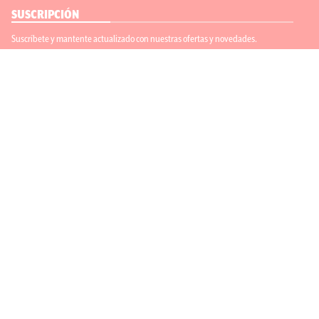
SUSCRIPCIÓN
Suscríbete y mantente actualizado con nuestras ofertas y novedades.
Suscríbete
ENLACES ÚTILES
Contáctanos
Regístrate
SÍGUENOS
ACEPTAMOS