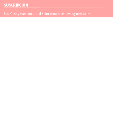
SUSCRIPCIÓN
Suscríbete y mantente actualizado con nuestras ofertas y novedades.
Suscríbete
ENLACES ÚTILES
Contáctanos
Regístrate
SÍGUENOS
ACEPTAMOS