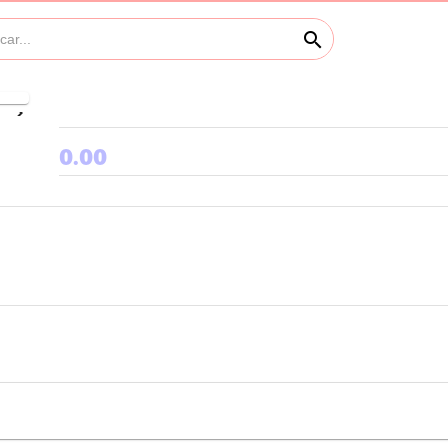
search
keyboard_arrow_right
0.00