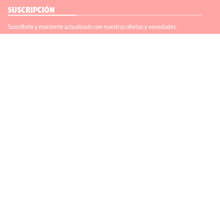
SUSCRIPCIÓN
Suscríbete y mantente actualizado con nuestras ofertas y novedades.
Suscríbete
ENLACES ÚTILES
Contáctanos
Regístrate
SÍGUENOS
ACEPTAMOS