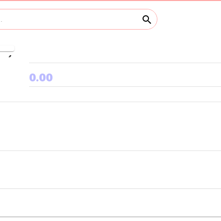
search
keyboard_arrow_right
0.00