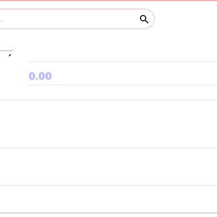
search
keyboard_arrow_right
0.00