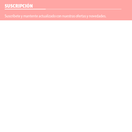
SUSCRIPCIÓN
Suscríbete y mantente actualizado con nuestras ofertas y novedades.
Suscríbete
ENLACES ÚTILES
Contáctanos
Regístrate
SÍGUENOS
ACEPTAMOS