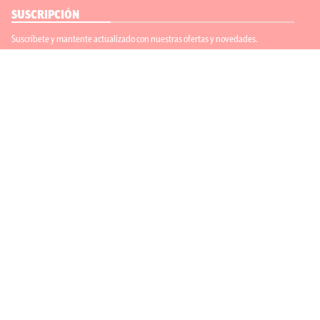
SUSCRIPCIÓN
Suscríbete y mantente actualizado con nuestras ofertas y novedades.
Suscríbete
ENLACES ÚTILES
Contáctanos
Regístrate
SÍGUENOS
ACEPTAMOS