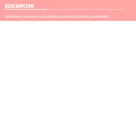
SUSCRIPCIÓN
Suscríbete y mantente actualizado con nuestras ofertas y novedades.
Suscríbete
ENLACES ÚTILES
Contáctanos
Regístrate
SÍGUENOS
ACEPTAMOS