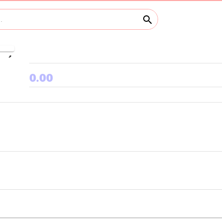
search
keyboard_arrow_right
0.00