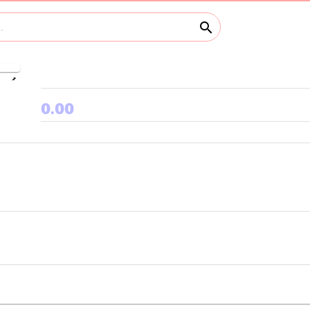
search
keyboard_arrow_right
0.00