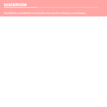
SUSCRIPCIÓN
Suscríbete y mantente actualizado con nuestras ofertas y novedades.
Suscríbete
ENLACES ÚTILES
Contáctanos
Regístrate
SÍGUENOS
ACEPTAMOS