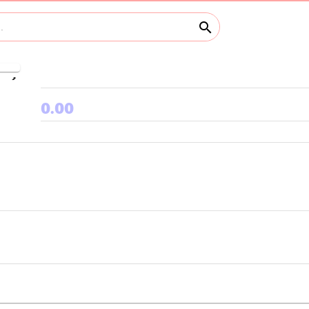
search
keyboard_arrow_right
0.00