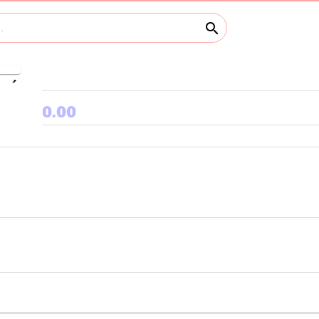
search
keyboard_arrow_right
0.00