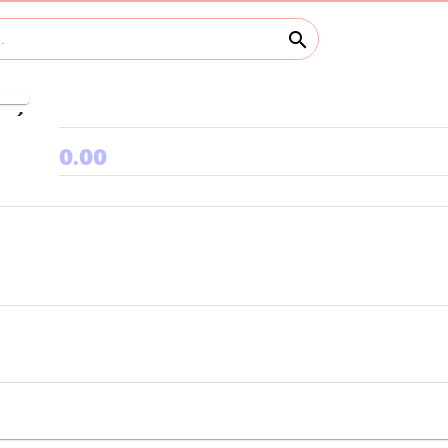
search
keyboard_arrow_right
0.00