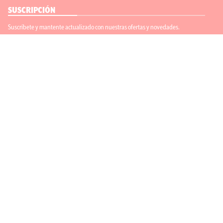
SUSCRIPCIÓN
Suscríbete y mantente actualizado con nuestras ofertas y novedades.
Suscríbete
ENLACES ÚTILES
Contáctanos
Regístrate
SÍGUENOS
ACEPTAMOS