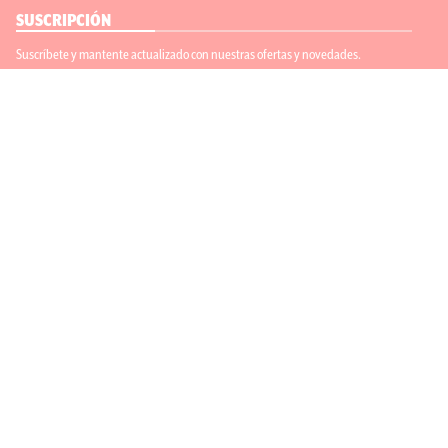
SUSCRIPCIÓN
Suscríbete y mantente actualizado con nuestras ofertas y novedades.
Suscríbete
ENLACES ÚTILES
Contáctanos
Regístrate
SÍGUENOS
ACEPTAMOS