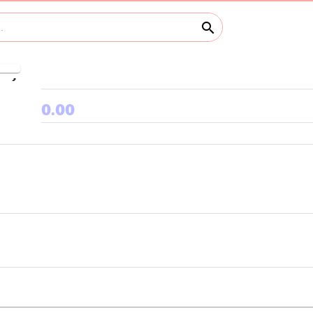
search
keyboard_arrow_right
0.00