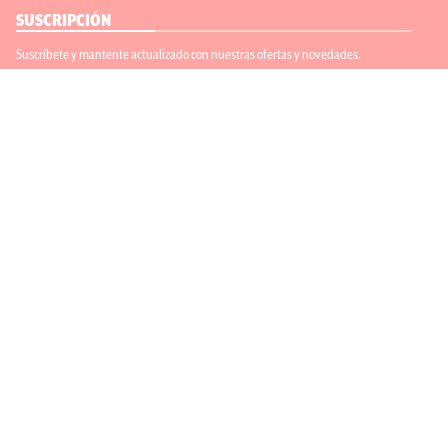
SUSCRIPCIÓN
Suscríbete y mantente actualizado con nuestras ofertas y novedades.
Suscríbete
ENLACES ÚTILES
Contáctanos
Regístrate
SÍGUENOS
ACEPTAMOS