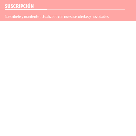
SUSCRIPCIÓN
Suscríbete y mantente actualizado con nuestras ofertas y novedades.
Suscríbete
ENLACES ÚTILES
Contáctanos
Regístrate
SÍGUENOS
ACEPTAMOS